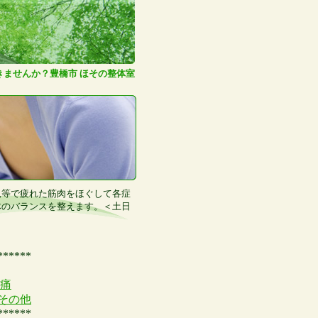
きませんか？豊橋市 ほその整体室
児等で疲れた筋肉をほぐして各症
体のバランスを整えます。＜土日
******
痛
その他
******