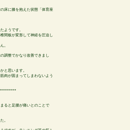
館の床に膝を抱えた状態「体育座
ったようです。
て椎間板が変形して神経を圧迫し
せん。
椎の調整でかなり改善できまし
るかと思います。
、筋肉が固まってしまわないよう
********
たまると足腰が痛いとのことで
した。