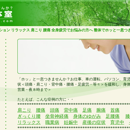
ション リラックス 肩こり 腰痛 全身疲労でお悩みの方へ 整体でホッと一息つ
「ホッ」と一息つきませんか？お仕事、車の運転、パソコン、育
状＜頭痛・肩こり・背中痛・腰痛・足疲労・等々＞を緩和し、身
営業・夜８時まで＞
たとえば、こんな症例の方に・・
************************************************
肩こり
腰痛
頭痛
背中痛
足痛
腕痛
首痛
ぎっくり腰
坐骨神経痛
身体のゆがみ
足腰痛
膝
リラックス
職業病
妊娠中
産後の症状
育児中
************************************************