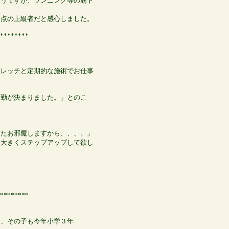
そうですが、ランニング等の筋ト
０点の上級者だと感心しました。
********
トレッチと定期的な施術でお仕事
転勤が決まりました。」とのこ
またお邪魔しますから、、、。」
に大きくステップアップして欲し
********
て、その子も今年小学３年