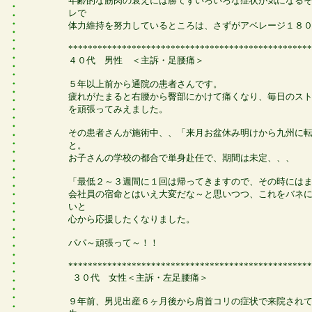
年齢的な筋肉の衰えには勝てずいろいろな症状が気になる
レで
体力維持を努力しているところは、さずがアベレージ１８
**************************************************
４０代 男性 ＜主訴・足腰痛＞
５年以上前から通院の患者さんです。
疲れがたまると右腰から臀部にかけて痛くなり、毎日のス
を頑張ってみえました。
その患者さんが施術中、、「来月お盆休み明けから九州に
と。
お子さんの学校の都合で単身赴任で、期間は未定、、、
「最低２～３週間に１回は帰ってきますので、その時には
会社員の宿命とはいえ大変だな～と思いつつ、これをバネ
いと
心から応援したくなりました。
パパ～頑張って～！！
**************************************************
３０代 女性＜主訴・左足腰痛＞
９年前、男児出産６ヶ月後から肩首コリの症状で来院され