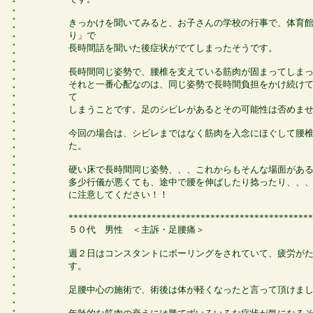
きっかけを聞いてみると、お子さんの学校の行事で、体育
り」で
長時間話を聞いた後症状がでてしまったそうです。
長時間同じ姿勢で、腰椎を支えている筋肉が固まってしま
それと一番心配なのは、同じ姿勢で長時間負担をかけ続け
て
しまうことです。足のシビレがあるとその可能性は否めま
今回の場合は、シビレまではなく筋肉を入念にほぐして腰
た。
硬い床で長時間同じ姿勢、、、これからもそんな場面があ
多少行儀が悪くても、途中で腰を伸ばしたり捻ったり、、
に注意してください！！
**************************************************
５０代 男性 ＜主訴・足腰痛＞
週２日はコンスタントにボーリングをされていて、疲労が
す。
足腰中心の施術で、術後は体が軽くなったと言って頂けま