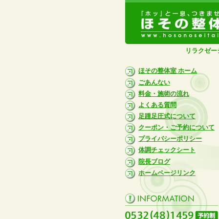
リラクゼー
ほその整体室 ホーム
ごあんない
料金・施術の流れ
よくある質問
足踵足圧式について
クーポン・ご予約について
プライバシーポリシー
体調チェックシート
院長ブログ
ホームページリンク