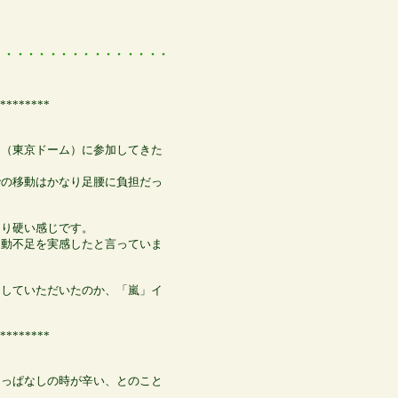
********
ト（東京ドーム）に参加してきた
での移動はかなり足腰に負担だっ
より硬い感じです。
運動不足を実感したと言っていま
リしていただいたのか、「嵐」イ
********
りっぱなしの時が辛い、とのこと