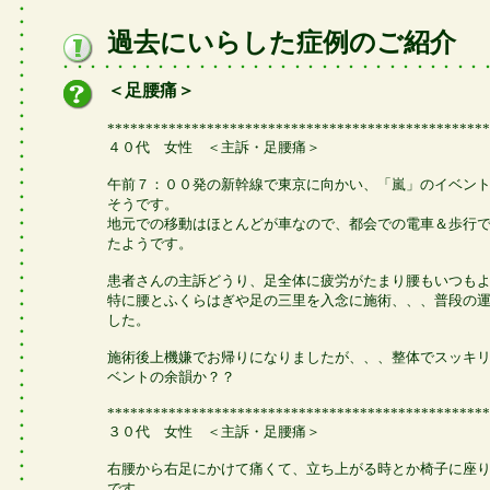
過去にいらした症例のご紹介
＜足腰痛＞
**************************************************
４０代 女性 ＜主訴・足腰痛＞
午前７：００発の新幹線で東京に向かい、「嵐」のイベン
そうです。
地元での移動はほとんどが車なので、都会での電車＆歩行
たようです。
患者さんの主訴どうり、足全体に疲労がたまり腰もいつも
特に腰とふくらはぎや足の三里を入念に施術、、、普段の
した。
施術後上機嫌でお帰りになりましたが、、、整体でスッキ
ベントの余韻か？？
**************************************************
３０代 女性 ＜主訴・足腰痛＞
右腰から右足にかけて痛くて、立ち上がる時とか椅子に座
です。